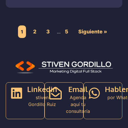
2
3
5
Siguiente »
1
…
Linkedin
Email
Hable
stiven
Agenda
por What
Gordillo Ruiz
aquí tu
consultoría