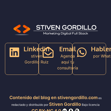
Linkedin
Email
Hable
stiven
Agenda
por What
Gordillo Ruiz
aquí tu
consultoría
Contenido del blog en stivengordillo.com
es
Stiven Gordillo
redactado y distribuido por
Bajo licencia
CC BY-NC 4.0