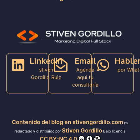
Linkedin
Email
Hable
stiven
Agenda
por What
Gordillo Ruiz
aquí tu
consultoría
Contenido del blog en stivengordillo.com
es
Stiven Gordillo
redactado y distribuido por
Bajo licencia
CC BY-NC 4.0