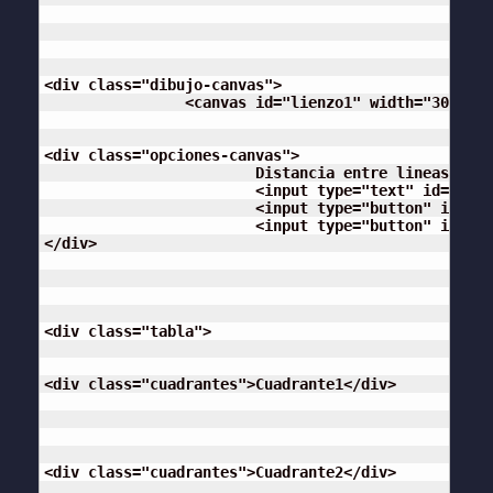
<div class="dibujo-canvas">

		<canvas id="lienzo1" width="300" height="300"></canvas>

<div class="opciones-canvas">

			Distancia entre lineas:

			<input type="text" id="distancia" placeholder=" Valor por defecto 2">

			<input type="button" id="dibujar" value="Dibujar">

			<input type="button" id="limpiar" value="Limpiar el canvas">

</div>

<div class="tabla">

<div class="cuadrantes">Cuadrante1</div>

<div class="cuadrantes">Cuadrante2</div>
