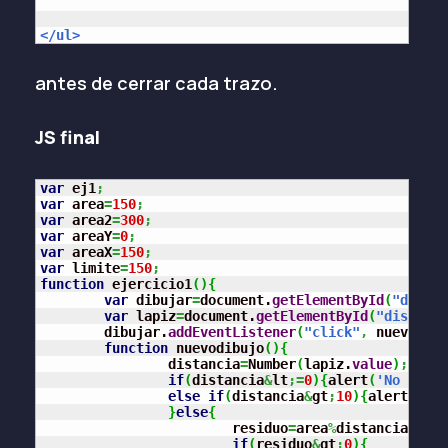
</ul>
antes de cerrar cada trazo.
JS final
var
 ej1
;
var
 area
=
150
;
var
 area2
=
300
;
var
 areaY
=
0
;
var
 areaX
=
150
;
var
 limite
=
150
;
function
 ejercicio1
(
)
{
var
 dibujar
=
document.
getElementById
(
"dibuja
var
 lapiz
=
document.
getElementById
(
"distanci
	dibujar.
addEventListener
(
"click"
,
 nuevodibu
function
 nuevodibujo
(
)
{
		distancia
=
Number
(
lapiz.
value
)
;
if
(
distancia
&
lt
;=
0
)
{
alert
(
'No puedo
else
if
(
distancia
&
gt
;
10
)
{
alert
(
'Lo 
}
else
{
			residuo
=
area
%
distancia
;
if
(
residuo
&
gt
;
0
)
{