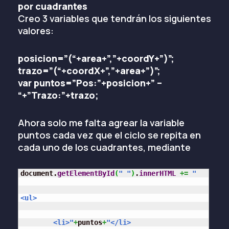
por cuadrantes
Creo 3 variables que tendrán los siguientes
valores:
posicion=”(“+area+”,”+coordY+”)”;
trazo=”(“+coordX+”,”+area+”)”;
var puntos=”Pos:”+posicion+” –
“+”Trazo:”+trazo;
Ahora solo me falta agrear la variable
puntos cada vez que el ciclo se repita en
cada uno de los cuadrantes, mediante
document.
getElementById
(
" "
)
.
innerHTML
+=
"

<ul>

 	<li>"
+
puntos
+
"</li>
