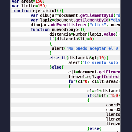
var
 areaX
=
150
;
var
 limite
=
150
;
function
 ejercicio1
(
)
{
var
 dibujar
=
document.
getElementById
(
"dibuja
var
 lapiz
=
document.
getElementById
(
"distanci
	dibujar.
addEventListener
(
"click"
,
 nuevodibu
function
 nuevodibujo
(
)
{
		distancia
=
Number
(
lapiz.
value
)
;
if
(
distancia
&
lt
;=
0
)
{
                 alert
(
'No puedo aceptar el 0 o núm
}
else
if
(
distancia
&
gt
;
10
)
{
			alert
(
'Lo siento solo acept
}
else
{
			ej1
=
document.
getElementById
			lienzo1
=
ej1.
getContext
(
"2d"
for
(
c1
=
0
;
 c1
&
lt
;
area2
;
 c1
+
d
{
				c1
=
c1
+
distancia
;
if
(
c1
&
lt
;=
150
)
{
		 			coordY
=
 are
					coordX
=
 are
					lienzo1.
beg
					lienzo1.
mov
					lienzo1.
lin
}
else
{