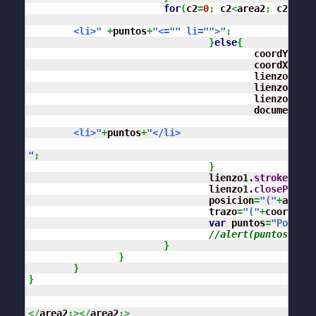
for
(
c2
=
0
;
 c2
<
area2
;
 c2
+
dist
 	<li>"
+
puntos
+
"<="
" li="
">"
;
}
else
{
		 			coordY
=
 are
					coordX
=
 are
					lienzo1.
beg
					lienzo1.
mov
					lienzo1.
lin
					document.
ge
 	<li>"
+
puntos
+
"</li>

"
;
}
				lienzo1.
stroke
(
)
;
				lienzo1.
closePath
(
)
				posicion
=
"("
+
area
+
"
				trazo
=
"("
+
coordX
+
",
var
 puntos
=
"Pos:"
+
p
//alert(puntos);
}
}
}
}
</
area2
;></
area2
;>