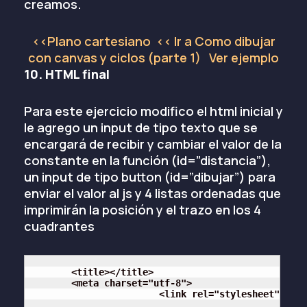
creamos.
<<Plano cartesiano
<< Ir a Como dibujar
con canvas y ciclos (parte 1)
Ver ejemplo
10. HTML final
Para este ejercicio modifico el html inicial y
le agrego un input de tipo texto que se
encargará de recibir y cambiar el valor de la
constante en la función (id=”distancia”),
un input de tipo button (id=”dibujar”) para
enviar el valor al js y 4 listas ordenadas que
imprimirán la posición y el trazo en los 4
cuadrantes
	<title></title>

	<meta charset="utf-8">

	 	 	<link rel="stylesheet" type="text/css" href="css/estilos.css">
