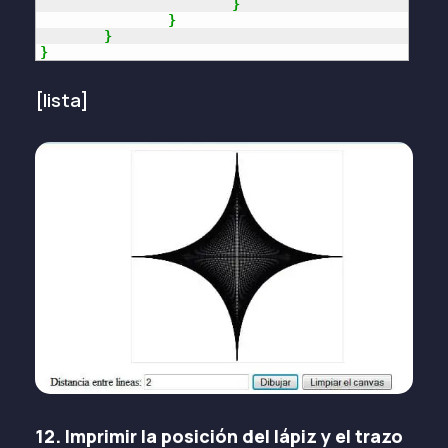
}
}
}
}
[lista]
12. Imprimir la posición del lápiz y el trazo