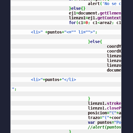
				alert
(
'No se creará
}
else
{
}
			ej1
=
document.
getElementById
			lienzo1
=
ej1.
getContext
(
"2d"
for
(
c1
=
0
;
 c1
<
area2
;
 c1
+
dist
 	<li>"
+
puntos
+
"<="
" li="
">"
;
}
else
{
		 			coordY
=
 are
					coordX
=
 are
					lienzo1.
beg
					lienzo1.
mov
					lienzo1.
lin
					document.
ge
 	<li>"
+
puntos
+
"</li>

"
;
}
				lienzo1.
stroke
(
)
;
				lienzo1.
closePath
(
)
				posicion
=
"("
+
area
+
"
				trazo
=
"("
+
coordX
+
",
var
 puntos
=
"Pos:"
+
p
//alert(puntos);
}