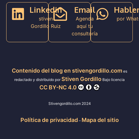
Linkedin
Email
Hable
stiven
Agenda
por What
Gordillo Ruiz
aquí tu
consultoría
Contenido del blog en stivengordillo.com
es
Stiven Gordillo
redactado y distribuido por
Bajo licencia
CC BY-NC 4.0
Stivengordillo.com 2024
Política de privacidad
Mapa del sitio
–