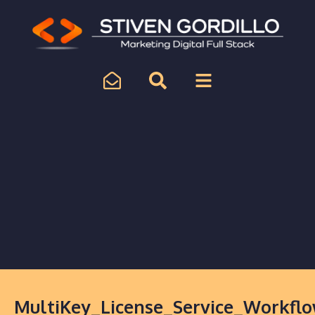
MultiKey_License_Service_Workfl