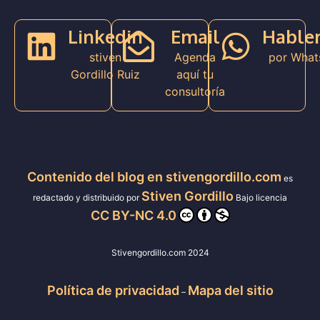
Linkedin
Email
Hable
stiven
Agenda
por What
Gordillo Ruiz
aquí tu
consultoría
Contenido del blog en stivengordillo.com
es
Stiven Gordillo
redactado y distribuido por
Bajo licencia
CC BY-NC 4.0
Stivengordillo.com 2024
Política de privacidad
Mapa del sitio
–