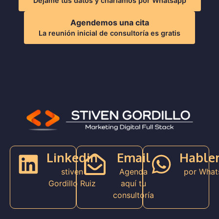
Dejame tus datos y charlamos por Whatsapp
Agendemos una cita
La reunión inicial de consultoría es gratis
Linkedin
Email
Hable
stiven
Agenda
por What
Gordillo Ruiz
aquí tu
consultoría