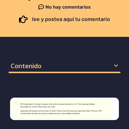
No hay comentarios
lee y postea aquí tu comentario
Contenido