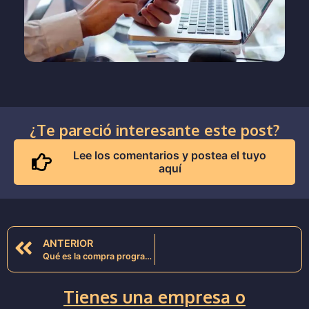
¿Te pareció interesante este post?
Lee los comentarios y postea el tuyo
aquí
ANTERIOR
Qué es la compra programática (Programmatic)
Tienes una empresa o