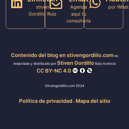
stiven
Agenda
por What
Gordillo Ruiz
aquí tu
consultoría
Contenido del blog en stivengordillo.com
es
Stiven Gordillo
redactado y distribuido por
Bajo licencia
CC BY-NC 4.0
Stivengordillo.com 2024
Política de privacidad
Mapa del sitio
–