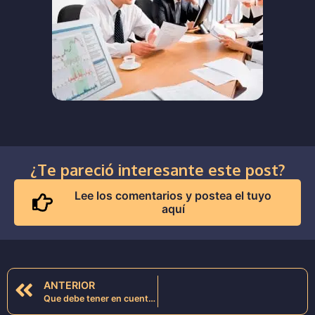
¿Te pareció interesante este post?
Lee los comentarios y postea el tuyo
aquí
ANTERIOR
Que debe tener en cuenta la empresa antes de iniciar una estrategia seo.