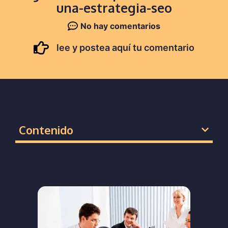
una-estrategia-seo
No hay comentarios
lee y postea aquí tu comentario
Contenido