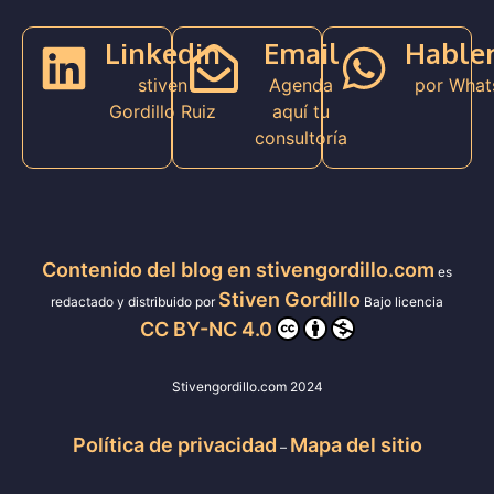
Linkedin
Email
Hable
stiven
Agenda
por What
Gordillo Ruiz
aquí tu
consultoría
Contenido del blog en stivengordillo.com
es
Stiven Gordillo
redactado y distribuido por
Bajo licencia
CC BY-NC 4.0
Stivengordillo.com 2024
Política de privacidad
Mapa del sitio
–