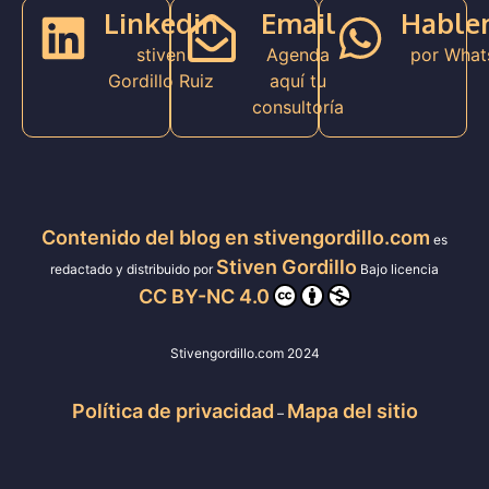
Linkedin
Email
Hable
stiven
Agenda
por What
Gordillo Ruiz
aquí tu
consultoría
Contenido del blog en stivengordillo.com
es
Stiven Gordillo
redactado y distribuido por
Bajo licencia
CC BY-NC 4.0
Stivengordillo.com 2024
Política de privacidad
Mapa del sitio
–