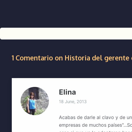
1 Comentario on Historia del gerente 
Elina
18 June, 2013
Acabas de darle al clavo y de u
empresas de muchos países"...So