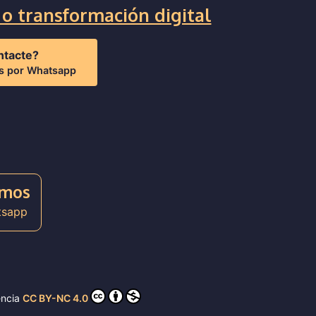
o transformación digital
ntacte?
os por Whatsapp
emos
tsapp
encia
CC BY-NC 4.0