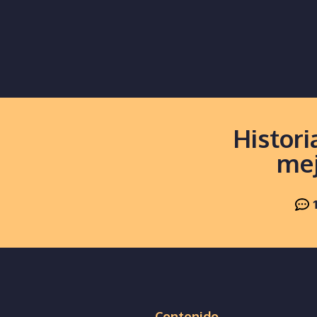
Histori
mej
Contenido