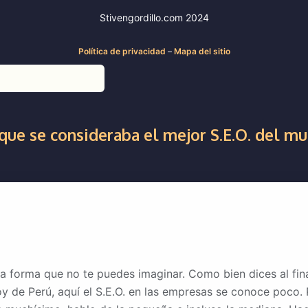
Stivengordillo.com 2024
Política de privacidad
–
Mapa del sitio
que se consideraba el mejor S.E.O. del mu
na forma que no te puedes imaginar. Como bien dices al fi
y de Perú, aquí el S.E.O. en las empresas se conoce poco.