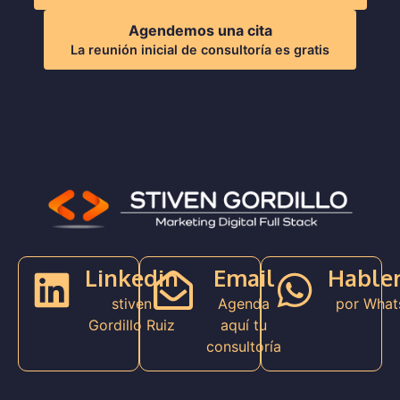
Agendemos una cita
La reunión inicial de consultoría es gratis
Linkedin
Email
Hable
stiven
Agenda
por What
Gordillo Ruiz
aquí tu
consultoría