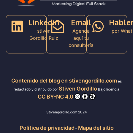
Linkedin
Email
Hable
stiven
Agenda
por What
Gordillo Ruiz
aquí tu
consultoría
Contenido del blog en stivengordillo.com
es
Stiven Gordillo
redactado y distribuido por
Bajo licencia
CC BY-NC 4.0
Stivengordillo.com 2024
Política de privacidad
Mapa del sitio
–