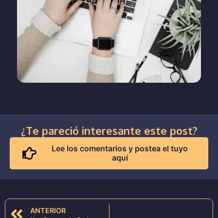
¿Te pareció interesante este post?
Lee los comentarios y postea el tuyo
aquí
ANTERIOR