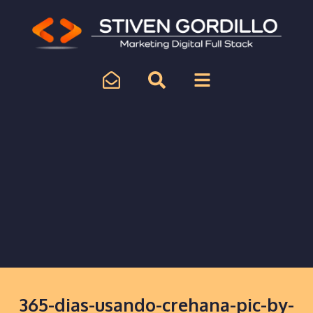
365-dias-usando-crehana-pic-by-