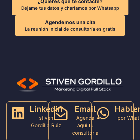
¿Quieres que te contacte?
Dejame tus datos y charlamos por Whatsapp
Agendemos una cita
La reunión inicial de consultoría es gratis
Linkedin
Email
Hable
stiven
Agenda
por What
Gordillo Ruiz
aquí tu
consultoría