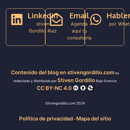
Linkedin
Email
Hable
stiven
Agenda
por What
Gordillo Ruiz
aquí tu
consultoría
Contenido del blog en stivengordillo.com
es
Stiven Gordillo
redactado y distribuido por
Bajo licencia
CC BY-NC 4.0
Stivengordillo.com 2024
Política de privacidad
Mapa del sitio
–