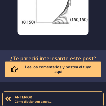
¿Te pareció interesante este post?
Lee los comentarios y postea el tuyo
aquí
ANTERIOR
Cómo dibujar con canvas y ciclos -HTML5