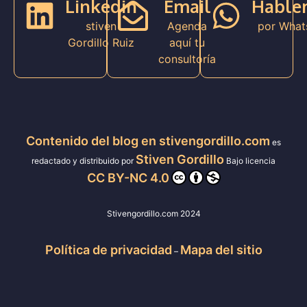
Linkedin
Email
Hable
stiven
Agenda
por What
Gordillo Ruiz
aquí tu
consultoría
Contenido del blog en stivengordillo.com
es
Stiven Gordillo
redactado y distribuido por
Bajo licencia
CC BY-NC 4.0
Stivengordillo.com 2024
Política de privacidad
Mapa del sitio
–