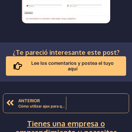
¿Te pareció interesante este post?
Lee los comentarios y postea el tuyo
aquí
ANTERIOR
Cómo utilizar ajax para que no afecte el posicionamiento web (SEO)
Tienes una empresa o