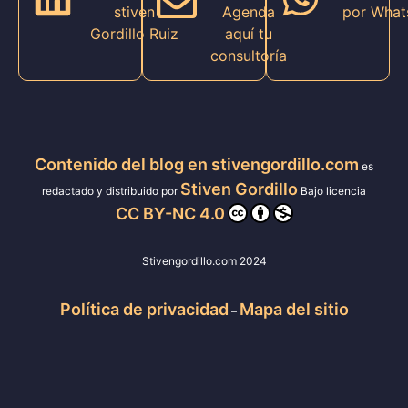
stiven
Agenda
por What
Gordillo Ruiz
aquí tu
consultoría
Contenido del blog en stivengordillo.com
es
Stiven Gordillo
redactado y distribuido por
Bajo licencia
CC BY-NC 4.0
Stivengordillo.com 2024
Política de privacidad
Mapa del sitio
–