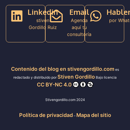
Linkedin
Email
Hable
stiven
Agenda
por What
Gordillo Ruiz
aquí tu
consultoría
Contenido del blog en stivengordillo.com
es
Stiven Gordillo
redactado y distribuido por
Bajo licencia
CC BY-NC 4.0
Stivengordillo.com 2024
Política de privacidad
Mapa del sitio
–