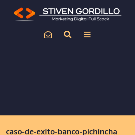
caso-de-exito-banco-pichincha