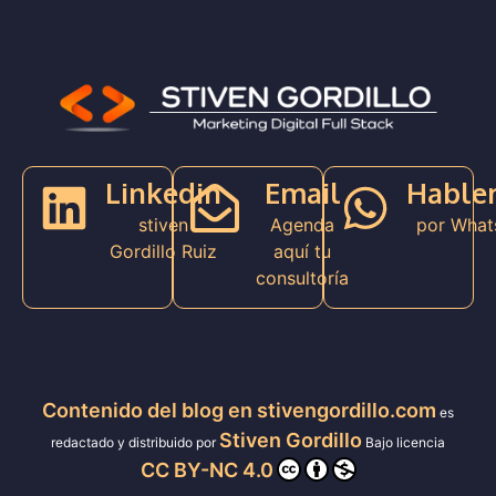
Linkedin
Email
Hable
stiven
Agenda
por What
Gordillo Ruiz
aquí tu
consultoría
Contenido del blog en stivengordillo.com
es
Stiven Gordillo
redactado y distribuido por
Bajo licencia
CC BY-NC 4.0