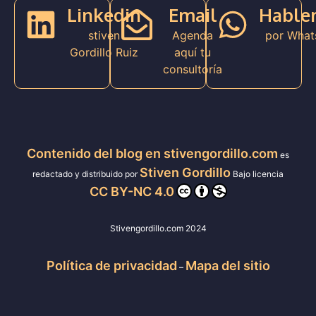
Linkedin
Email
Hable
stiven
Agenda
por What
Gordillo Ruiz
aquí tu
consultoría
Contenido del blog en stivengordillo.com
es
Stiven Gordillo
redactado y distribuido por
Bajo licencia
CC BY-NC 4.0
Stivengordillo.com 2024
Política de privacidad
Mapa del sitio
–