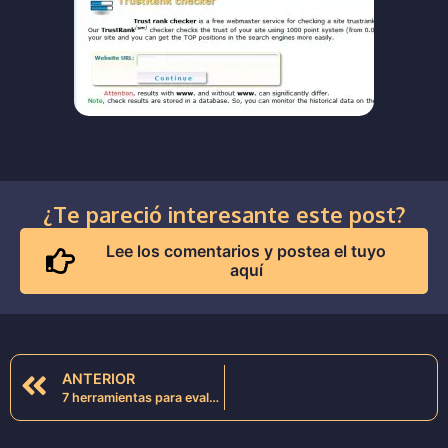
¿Te pareció interesante este post?
Lee los comentarios y postea el tuyo
aquí
ANTERIOR
7 herramientas para evaluar la competencia seo