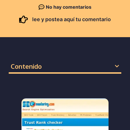
No hay comentarios
lee y postea aquí tu comentario
Contenido